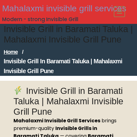
Skip
Mahalaxmi invisible grill services
to
Modern - strong Invisible Grill
content
Invisible Grill in Baramati Taluka |
Mahalaxmi Invisible Grill Pune
Home
/
Invisible Grill In Baramati Taluka | Mahalaxmi
Invisible Grill Pune
Invisible Grill in Baramati
Taluka | Mahalaxmi Invisible
Grill Pune
Mahalaxmi Invisible Grill Services
brings
premium-quality
Invisible Grills in
Baramati Taluka
— covering
Baramati