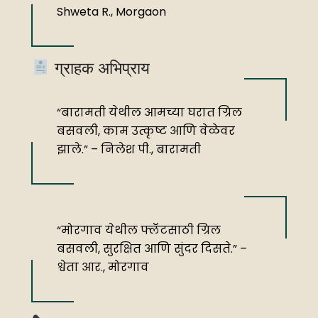
Shweta R., Morgaon
ग्राहक अभिप्राय
“बारामती येथील आमच्या घरात ग्रिल
बसवली, काम उत्कृष्ट आणि वेळेवर
झाले.” – निलेश पी., बारामती
“मोरगाव येथील फ्लॅटसाठी ग्रिल
बसवली, सुरक्षित आणि सुंदर दिसते.” –
श्वेता आर., मोरगाव